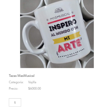
Tazas MasMusical
Categoría:
Vajilla
Precio:
$6000.00