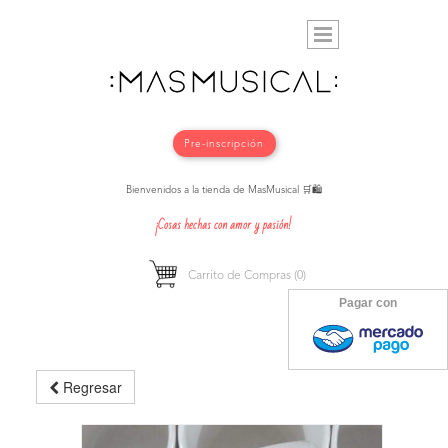
Pre-inscripción
Bienvenidos a la tienda de MasMusical 🛒🛍️
¡Cosas hechas con amor y pasión!
Carrito de Compras
(0)
Pagar con
Regresar