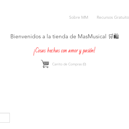
Sobre MM
Recursos Gratuito
Bienvenidos a la tienda de MasMusical 🛒🛍️
¡Cosas hechas con amor y pasión!
Carrito de Compras
(0)