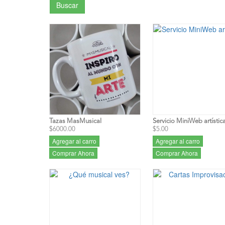
Buscar
Tazas MasMusical
Servicio MiniWeb artístic
$6000.00
$5.00
Agregar al carro
Agregar al carro
Comprar Ahora
Comprar Ahora