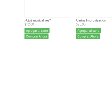
¿Qué musical ves?
Cartas Improvisación
$12.00
$25.00
Agregar al carro
Agregar al carro
Comprar Ahora
Comprar Ahora