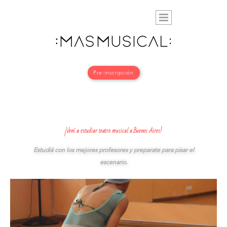
Pre-inscripción
¡Vení a estudiar teatro musical a Buenos Aires!
Estudiá con los mejores profesores y preparate para
pisar el
escenario.